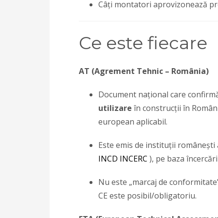
Câți montatori aprovizonează pr
Ce este fiecare
AT (Agrement Tehnic – România)
Document național care confirm
utilizare
în construcții în Român
european aplicabil.
Este emis de instituții românești a
INCD INCERC
), pe baza încercări
Nu este „marcaj de conformitate”
CE este posibil/obligatoriu.