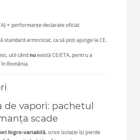
) + performanțe declarate oficial.
ă standard armonizat, ca să poți ajunge la CE.
c, util când
nu
există CE/ETA, pentru a
în România.
a de vapori: pachetul
rmanța scade
ori higro-variabilă
, orice izolație își pierde