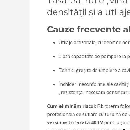
Tasarea: nu e „vina c
densității și a utilaje
Cauze frecvente al
Utilaje artizanale, cu debit de aer
Lipsă capacitate de pompare la p
Tehnici greșite de umplere a cavită
Închideri neconforme ale cavități
„rezistența” necesară densificării
Cum eliminăm riscul:
Fibroterm folo
profesională de suflare cu turbină de 6 
versiune trifazată 400 V
pentru șanti