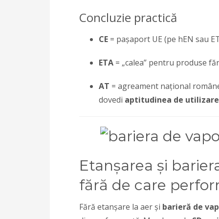
Concluzie practică
CE
= pașaport UE (pe hEN sau ETA
ETA
= „calea” pentru produse făr
AT
= agreament național românes
dovedi
aptitudinea de utilizare
Etanșarea și barier
fără de care perfo
Fără etanșare la aer și
barieră de vap