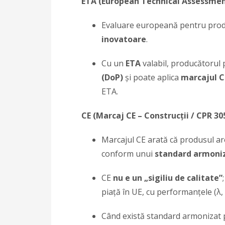
ETA (European Technical Assessmen
Evaluare europeană pentru pro
inovatoare
.
Cu un
ETA
valabil, producătorul
(DoP)
și poate aplica
marcajul C
ETA.
CE (Marcaj CE – Construcții / CPR 30
Marcajul CE arată că produsul a
conform unui
standard armoniz
CE
nu e un „sigiliu de calitate”
piață în UE, cu performanțele (λ, 
Când există standard armonizat