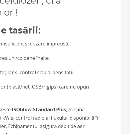
elulozei”, ci a
lor !
e tasării:
 insuficient și dozare imprecisă.
resiuni/coloane înalte.
ților și control slab al densității.
lor (plasă/net, OSB/rigips) care nu opun
.
sește
ISOblow Standard Plus
, mașină
kW și control radio al fluxului, disponibilă în
er. Echipamentul asigură debit de aer