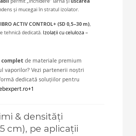
abil
permit „închidere” iarna și
uscarea
dens și mucegai în stratul izolator.
FIBRO ACTIV CONTROL+ (SD 0,5–30 m)
,
 tehnică dedicată.
Izolații cu celuloza –
 complet
de materiale premium
l vaporilor? Vezi partenerii noștri
tformă dedicată soluțiilor pentru
ebexpert.ro
+1
imi & densități
 cm), pe aplicații