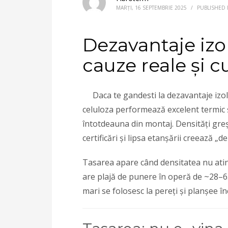
MARȚI, 16 SEPTEMBRIE 2025
/
PUBLISHED 
Dezavantaje izol
cauze reale și c
Daca te gandesti la dezavantaje izolaț
celuloza performează excelent termic 
întotdeauna din montaj. Densități greș
certificări și lipsa etanșării creează „
Tasarea apare când densitatea nu ati
are plajă de punere în operă de ~28–65 
mari se folosesc la pereți și planșee î