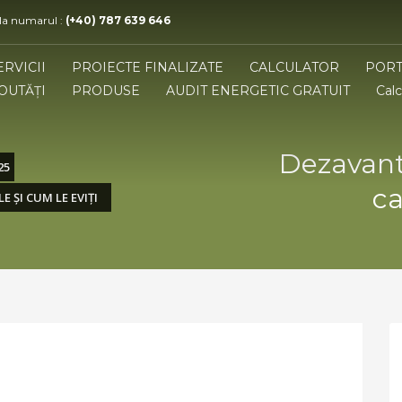
 la numarul :
(+40) 787 639 646
ERVICII
PROIECTE FINALIZATE
CALCULATOR
PORT
OUTĂȚI
PRODUSE
AUDIT ENERGETIC GRATUIT
Calc
Dezavanta
25
ca
 ȘI CUM LE EVIȚI