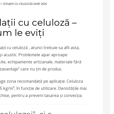
IN
IZOLAȚII CU CELULOZĂ GHID 2025
ații cu celuloză –
um le eviți
ii cu celuloză , atunci trebuie sa afli asta,
și acustic. Problemele apar aproape
ite, echipamente artizanale, materiale fără
dezavantaje” care nu țin de produs.
nge zona recomandată pe aplicație. Celuloza
kg/m³, în funcție de utilizare. Densitățile mai
nchise, pentru a preveni tasarea și convecția.