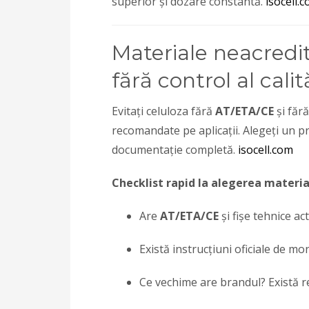
superior și dozare constantă.
isocell.
Materiale neacredit
fără control al calită
Evitați celuloza fără
AT/ETA/CE
și fără
recomandate pe aplicații. Alegeți un pr
documentație completă.
isocell.com
Checklist rapid la alegerea materia
Are
AT/ETA/CE
și fișe tehnice ac
Există instrucțiuni oficiale de mon
Ce vechime are brandul? Există re