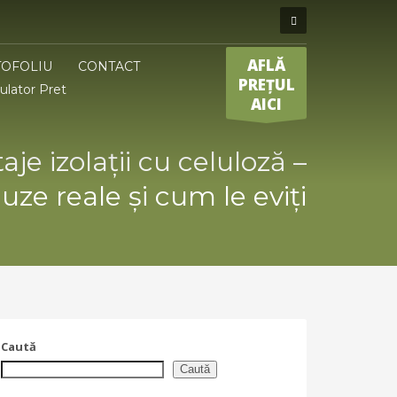
AFLĂ
OFOLIU
CONTACT
PREȚUL
ulator Pret
AICI
je izolații cu celuloză –
uze reale și cum le eviți
Caută
Caută