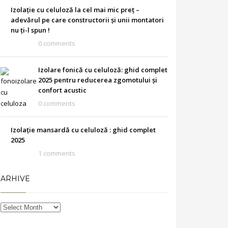
Izolație cu celuloză la cel mai mic preț –
adevărul pe care constructorii și unii montatori
nu ți-l spun !
0 comments
Izolare fonică cu celuloză: ghid complet
2025 pentru reducerea zgomotului și
confort acustic
0 comments
Izolație mansardă cu celuloză : ghid complet
2025
1 comments
ARHIVE