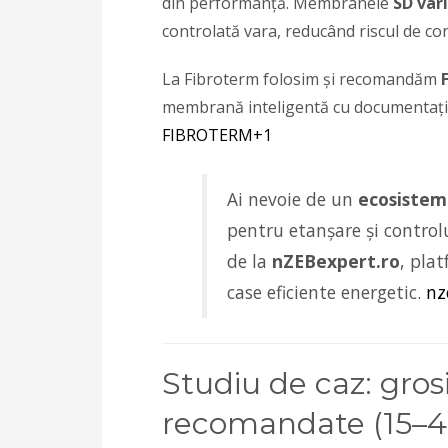
din performanță. Membranele
SD vari
controlată vara, reducând riscul de con
La Fibroterm folosim și recomandăm
membrană inteligentă cu documentație
FIBROTERM
+1
Ai nevoie de un
ecosistem
pentru etanșare și controlu
de la
nZEBexpert.ro
, pla
case eficiente energetic.
nz
Studiu de caz: gros
recomandate (15–45