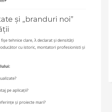
com
+
ate și „branduri noi”
ții
 fișe tehnice clare, λ declarat și densități
oducător cu istoric, montatori profesionisti și
lului:
tualizate?
taj pe aplicații?
ferințe și proiecte mari?