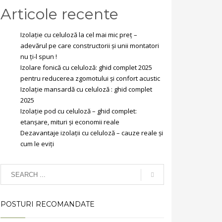
Articole recente
Izolație cu celuloză la cel mai mic preț –
adevărul pe care constructorii și unii montatori
nu ți-l spun !
Izolare fonică cu celuloză: ghid complet 2025
pentru reducerea zgomotului și confort acustic
Izolație mansardă cu celuloză : ghid complet
2025
Izolație pod cu celuloză – ghid complet:
etanșare, mituri și economii reale
Dezavantaje izolații cu celuloză – cauze reale și
cum le eviți
POSTURI RECOMANDATE