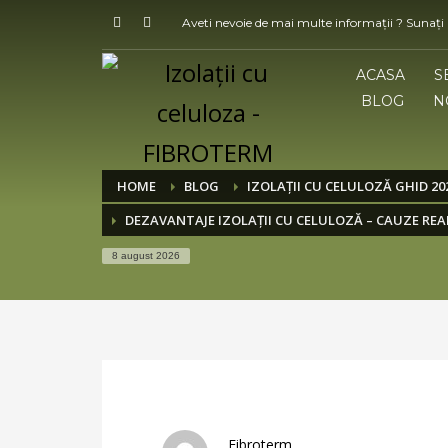
Aveti nevoie de mai multe informații ? Sunați
ACASA
S
BLOG
N
HOME
BLOG
IZOLAȚII CU CELULOZĂ GHID 20
DEZAVANTAJE IZOLAȚII CU CELULOZĂ – CAUZE REALE
8 august 2026
Fibroterm