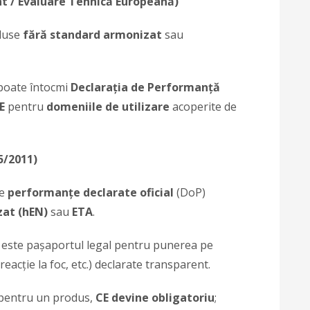
t / Evaluare Tehnică Europeană)
duse
fără standard armonizat
sau
 poate întocmi
Declarația de Performanță
E
pentru
domeniile de utilizare
acoperite de
5/2011)
re
performanțe declarate oficial
(DoP)
at (hEN)
sau
ETA
.
; este pașaportul legal pentru punerea pe
reacție la foc, etc.) declarate transparent.
 pentru un produs,
CE devine obligatoriu
;