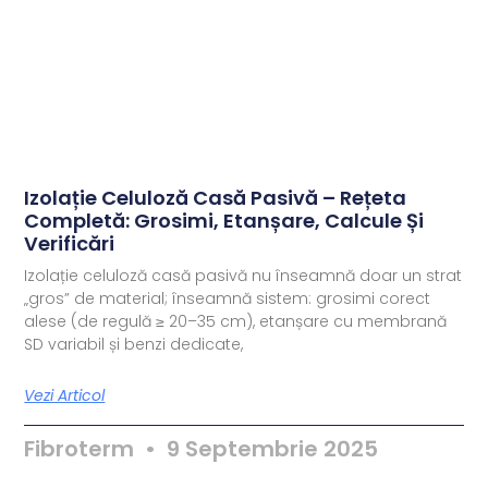
Izolație Celuloză Casă Pasivă – Rețeta
Completă: Grosimi, Etanșare, Calcule Și
Verificări
Izolație celuloză casă pasivă nu înseamnă doar un strat
„gros” de material; înseamnă sistem: grosimi corect
alese (de regulă ≥ 20–35 cm), etanșare cu membrană
SD variabil și benzi dedicate,
Vezi Articol
Fibroterm
9 Septembrie 2025