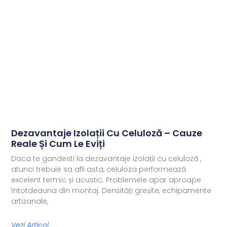
Dezavantaje Izolații Cu Celuloză – Cauze
Reale Și Cum Le Eviți
Daca te gandesti la dezavantaje izolații cu celuloză ,
atunci trebuie sa afli asta, celuloza performează
excelent termic și acustic. Problemele apar aproape
întotdeauna din montaj. Densități greșite, echipamente
artizanale,
Vezi Articol