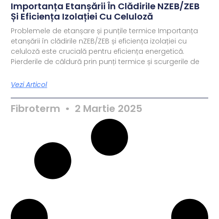
Importanța Etanșării În Clădirile NZEB/ZEB
Și Eficiența Izolației Cu Celuloză
Problemele de etanșare și punțile termice Importanța
etanșării în clădirile nZEB/ZEB și eficiența izolației cu
celuloză este crucială pentru eficiența energetică.
Pierderile de căldură prin punți termice și scurgerile de
Vezi Articol
Fibroterm
2 Martie 2025