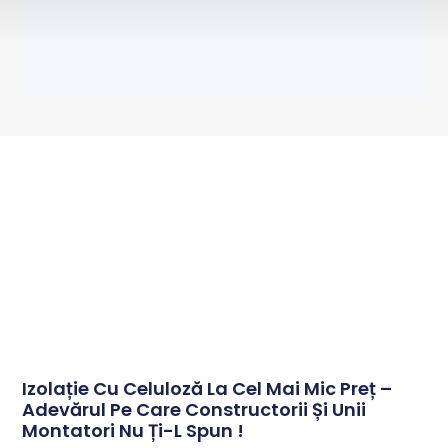
Izolație Cu Celuloză La Cel Mai Mic Preț –
Adevărul Pe Care Constructorii Și Unii
Montatori Nu Ți-L Spun !