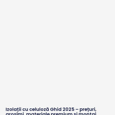
Izolații cu celuloză Ghid 2025 – prețuri,
grosimi, materiale premium și montaj