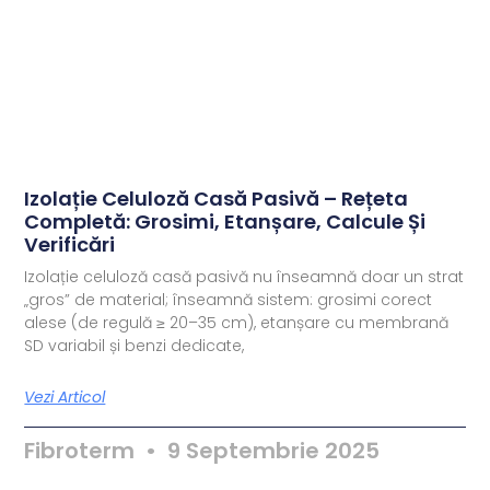
Izolație Celuloză Casă Pasivă – Rețeta
Completă: Grosimi, Etanșare, Calcule Și
Verificări
Izolație celuloză casă pasivă nu înseamnă doar un strat
„gros” de material; înseamnă sistem: grosimi corect
alese (de regulă ≥ 20–35 cm), etanșare cu membrană
SD variabil și benzi dedicate,
Vezi Articol
Fibroterm
9 Septembrie 2025