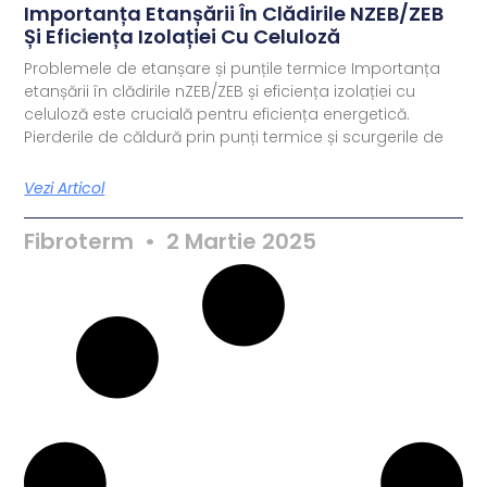
Importanța Etanșării În Clădirile NZEB/ZEB
Și Eficiența Izolației Cu Celuloză
Problemele de etanșare și punțile termice Importanța
etanșării în clădirile nZEB/ZEB și eficiența izolației cu
celuloză este crucială pentru eficiența energetică.
Pierderile de căldură prin punți termice și scurgerile de
Vezi Articol
Fibroterm
2 Martie 2025