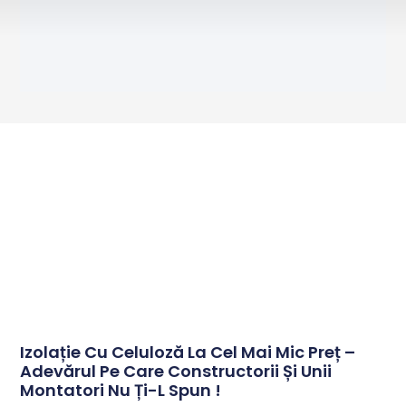
Izolație Cu Celuloză La Cel Mai Mic Preț –
Adevărul Pe Care Constructorii Și Unii
Montatori Nu Ți-L Spun !