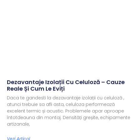
Dezavantaje Izolații Cu Celuloză – Cauze
Reale Și Cum Le Eviți
Daca te gandesti la dezavantaje izolații cu celuloză ,
atunci trebuie sa afli asta, celuloza performează
excelent termic și acustic. Problemele apar aproape
întotdeauna din montaj. Densități greșite, echipamente
artizanale,
Vezi Articol